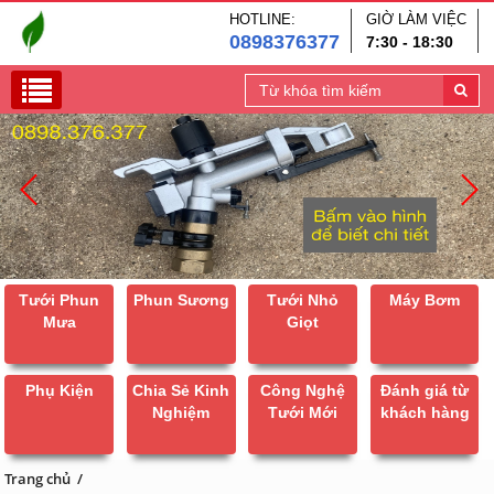
HOTLINE:
GIỜ LÀM VIỆC
0898376377
7:30 - 18:30
Tưới Phun
Phun Sương
Tưới Nhỏ
Máy Bơm
Mưa
Giọt
Phụ Kiện
Chia Sẻ Kinh
Công Nghệ
Đánh giá từ
Nghiệm
Tưới Mới
khách hàng
Trang chủ
/