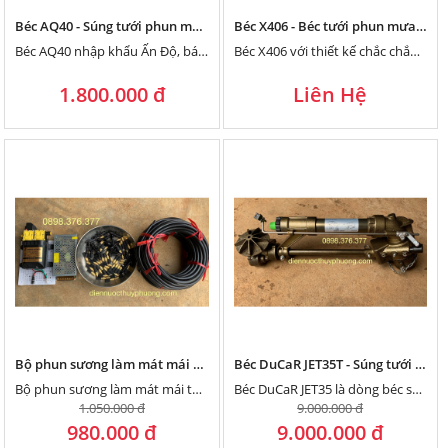
Béc AQ40 - Súng tưới phun mưa nhập Khẩu Ấn Độ
Béc X406 - Béc tưới phun mưa hạt nhỏ, đều từ trong ra ngoài
Béc AQ40 nhập khẩu Ấn Độ, bán kính tưới 25 mét.
Béc X406 với thiết kế chắc chắn và đơn giản nhưng lại đạt hiệu quả tưới phun mưa hạt nhỏ,...
1.800.000 đ
Liên Hệ
Bộ phun sương làm mát mái tôn 100m2
Béc DuCaR JET35T - Súng tưới phun mưa bán kính 38 mét của Thổ Nhĩ Kỳ chuyên dùng cho nước bẩn
Bộ phun sương làm mát mái tôn cho diện tích 100m2, giúp giải nhiệt cho ngôi nhà bạn, tiết kiệm...
Béc DuCaR JET35 là dòng béc súng tưới phun mưa bán kính tới 38 mét của Thổ Nhĩ Kỳ chuyên...
1.050.000 đ
9.000.000 đ
980.000 đ
9.000.000 đ