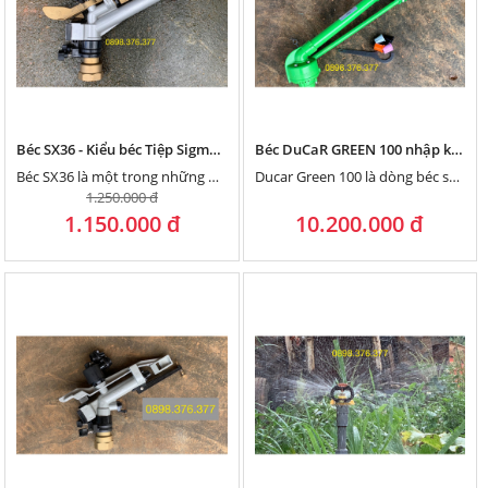
Béc SX36 - Kiểu béc Tiệp Sigma thế hệ mới có xé tia bằng núm vặn
Béc DuCaR GREEN 100 nhập khẩu Thổ Nhĩ Kỳ
Béc SX36 là một trong những dòng béc tưới X, kiểu Tiệp Khắc thế hệ mới, có núm chỉnh xé...
Ducar Green 100 là dòng béc súng bán kính lớn lên tới 50 mét. Nhập khẩu chính hãng từ Thổ...
1.250.000 đ
1.150.000 đ
10.200.000 đ