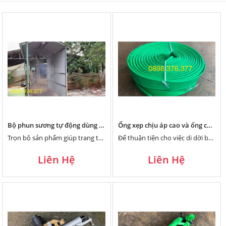
Bộ phun sương tự động dùng khử trùng trang trại heo, lợn - Có gắn cảm biến người và xe qua lại
Ống xẹp chịu áp cao và ống cứu hỏa chuyên ép béc súng tưới phun mưa diện rộng
Trọn bộ sản phẩm giúp trang trại heo, lợn khử trùng sát khuẩn trang trại hoàn toàn tự động bằng...
Để thuận tiện cho việc di dời béc trong quá trình tưới cây, bà con có thể dùng ống xẹp,...
Liên Hệ
Liên Hệ