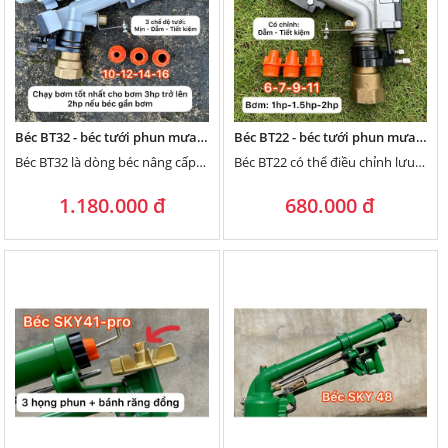
Béc BT32 - béc tưới phun mưa cổ ren 42 có thể điều chỉnh lưu lượng nước với họng phun bằng đồng
Béc BT22 - béc tưới phun mưa 2 tia gắn ống 34 chạy bơm từ 750w
Béc BT32 là dòng béc nâng cấp từ béc AX32 chạy bơm từ 2hp trở lên.
Béc BT22 có thể điều chỉnh lưu lượng nước để phù hợp bơm to, bơm nhỏ, bơm xa bơm gần...
1.180.000 đ
680.000 đ