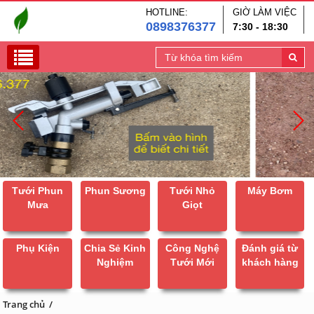
HOTLINE:
GIỜ LÀM VIỆC
0898376377
7:30 - 18:30
Tưới Phun
Phun Sương
Tưới Nhỏ
Máy Bơm
Mưa
Giọt
Phụ Kiện
Chia Sẻ Kinh
Công Nghệ
Đánh giá từ
Nghiệm
Tưới Mới
khách hàng
Trang chủ
/