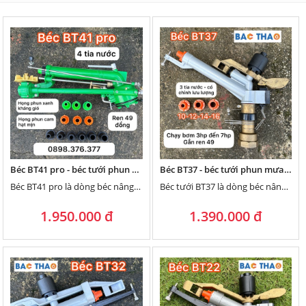
Béc BT41 pro - béc tưới phun mưa 4 tia nước tưới hạt tơi đều kháng gió tốt với họng phun xanh
Béc BT37 - béc tưới phun mưa 3 tia nước phun đều tưới đẫm gắn ống 50 có chỉnh lưu lượng nước
Béc BT41 pro là dòng béc nâng cấp, cải tiến từ béc SKY 41 pro
Béc tưới BT37 là dòng béc nâng cấp, cải tiến từ béc SX37
1.950.000 đ
1.390.000 đ