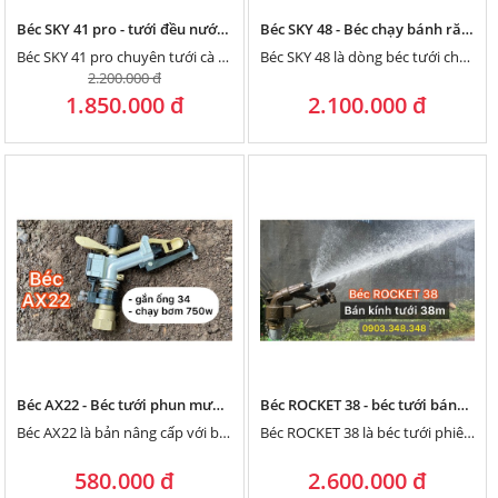
Béc SKY 41 pro - tưới đều nước đẫm với 3 họng phun và bánh răng đồng
Béc SKY 48 - Béc chạy bánh răng bán kính 43 mét chuyên tưới cà phê, hồ tiêu
Béc SKY 41 pro chuyên tưới cà phê, hồ tiêu, chè, dâu, cỏ voi, bán kính tưới lớn 41m
Béc SKY 48 là dòng béc tưới chạy bánh răng, quay bằng nhông nên rất êm ái, chuyên tưới phun...
2.200.000 đ
1.850.000 đ
2.100.000 đ
Béc AX22 - Béc tưới phun mưa bán kính 18m
Béc ROCKET 38 - béc tưới bánh răng bán kính 38m
Béc AX22 là bản nâng cấp với béc AX21, có 2 họng phun: 1 họng phun chính và 1 họng...
Béc ROCKET 38 là béc tưới phiên bản ngắn, gọn của béc ROCKET 42 chuyên tưới phun mưa bán kính...
580.000 đ
2.600.000 đ