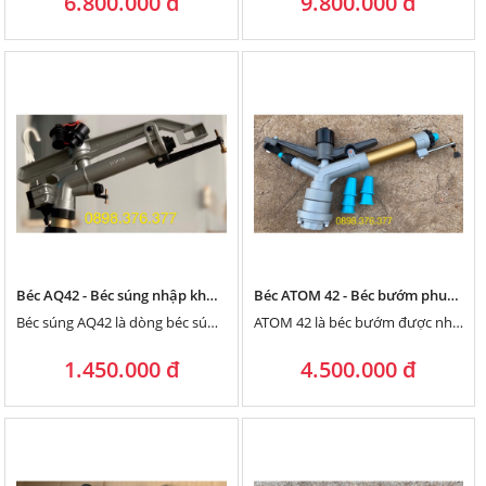
6.800.000 đ
9.800.000 đ
Béc AQ42 - Béc súng nhập khẩu Ấn Độ, bán kính tưới 33 mét
Béc ATOM 42 - Béc bướm phun mưa thế hệ mới
Béc súng AQ42 là dòng béc súng đến từ Ấn Độ, với bán kính tưới tối đa 33 mét, tưới đều không điểm chết.
ATOM 42 là béc bướm được nhập khẩu từ Thỗ Nhĩ Kỳ, tưới cực đều, bán kính cực xa
1.450.000 đ
4.500.000 đ