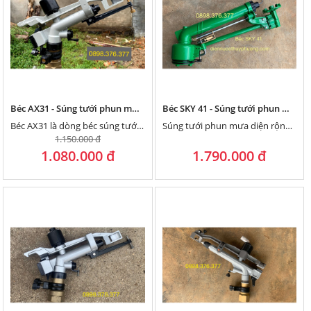
Béc AX31 - Súng tưới phun mưa bán kính 25m chuyên tưới cà phê, cỏ, tiêu, mía
Béc SKY 41 - Súng tưới phun mưa bán kính lớn 40 mét
Béc AX31 là dòng béc súng tưới phun mưa diện rộng, bán kính tưới lên tới 25 mét, tức là đường kính tưới 50 mét, một lần tưới gần 2 sào (1.686 m2).
Súng tưới phun mưa diện rộng sky 41 có cơ chế quay béc bằng nhông và xé tia cực đều với đinh móc và bánh răng, chuyên tưới cà phê, hồ tiêu, cây công nghiệp như chè, cỏ voi và mía
1.150.000 đ
1.080.000 đ
1.790.000 đ