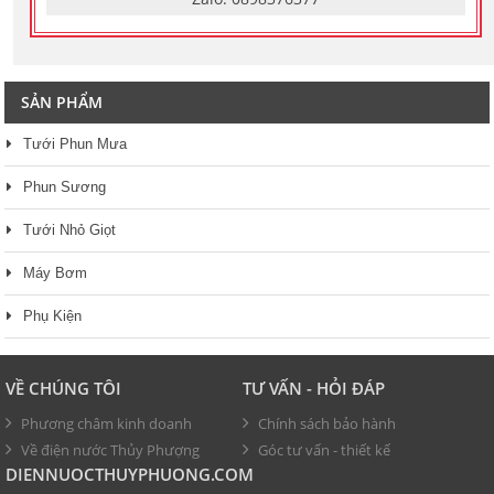
SẢN PHẨM
Tưới Phun Mưa
Phun Sương
Tưới Nhỏ Giọt
Máy Bơm
Phụ Kiện
VỀ CHÚNG TÔI
TƯ VẤN - HỎI ĐÁP
Phương châm kinh doanh
Chính sách bảo hành
Về điện nước Thủy Phượng
Góc tư vấn - thiết kế
DIENNUOCTHUYPHUONG.COM