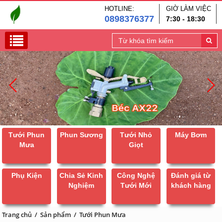
HOTLINE:
GIỜ LÀM VIỆC
0898376377
7:30 - 18:30
Tưới Phun
Phun Sương
Tưới Nhỏ
Máy Bơm
Mưa
Giọt
Phụ Kiện
Chia Sẻ Kinh
Công Nghệ
Đánh giá từ
Nghiệm
Tưới Mới
khách hàng
Trang chủ
/
Sản phẩm
/
Tưới Phun Mưa