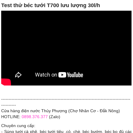
Test thử béc tưới T700 lưu lượng 30l/h
---------------------------------------------------------------------------------------
----------
Cửa hàng điện nước Thủy Phượng (Chợ Nhân Cơ - Đắk Nông)
HOTLINE:
0898.376.377
(Zalo)
Chuyên cung cấp:
- Súng tưới cà phê, béc tưới tiêu ,cỏ, chè, béc bướm, béc bọ đủ các