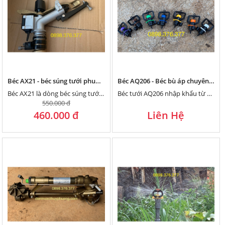
Béc AX21 - béc súng tưới phun mưa cho bơm nhỏ 1 pha
Béc AQ206 - Béc bù áp chuyên tưới đồi dốc từ Ấn Độ
Béc AX21 là dòng béc súng tưới phun mưa, chuyên dùng cho bơm bé, bơm nhỏ 1 pha như 1hp (750w), 1.5hp (1100w, 1.1kw) 2hp (1500w, 1.5kw). Béc phù hợp với tưới cây, tưới vườn diện tích nhỏ
Béc tưới AQ206 nhập khẩu từ Ấn Độ là béc bù áp chuyên tưới đồi dốc cho cây ăn trái lâu năm như bơ, sầu riêng, mít.
550.000 đ
460.000 đ
Liên Hệ