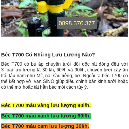
Béc T700 Có Những Lưu Lượng Nào?
Béc T700 có bù áp chuyên tưới đồi dốc rất đồng đều với
3 loại lưu lượng là 30 l/h, 60l/h và 90l/h, chuyên tưới cây ăn
trái lâu năm như Mít, na, sầu riêng, bơ. Ngoài ra béc T700 có
thể kết hợp với van SINO giúp điều chỉnh bán kính tưới hoặc
có thể mở hoặc tắt hẳn béc một cách tùy ý.
Béc T700 màu vàng lưu lượng 90l/h.
Béc T700 màu xanh lưu lượng 60l/h.
Béc T700 màu cam lưu lượng 30l/h.