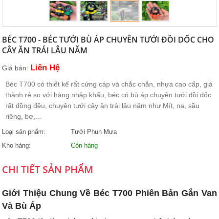
BÉC T700 - BÉC TƯỚI BÙ ÁP CHUYÊN TƯỚI ĐỒI DỐC CHO
CÂY ĂN TRÁI LÂU NĂM
Liên Hệ
Giá bán:
Béc T700 có thiết kế rất cứng cáp và chắc chắn, nhựa cao cấp, giá
thành rẻ so với hàng nhập khẩu, béc có bù áp chuyên tưới đồi dốc
rất đồng đều, chuyên tưới cây ăn trái lâu năm như Mít, na, sầu
riêng, bơ,...
Loại sản phẩm:
Tưới Phun Mưa
Kho hàng:
Còn hàng
CHI TIẾT SẢN PHẨM
Giới Thiệu Chung Về Béc T700 Phiên Bản Gắn Van
Và Bù Áp