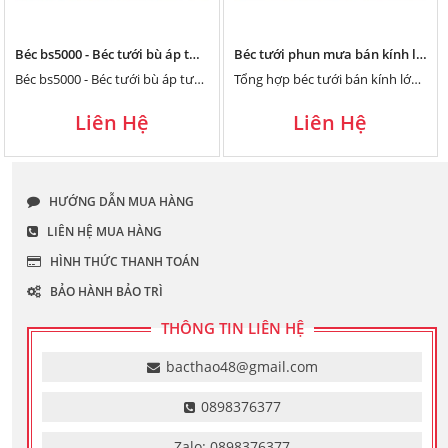
Béc bs5000 - Béc tưới bù áp tưới đồi dốc cho cây sầu riêng
Béc tưới phun mưa bán kính lớn 40m có bánh răng và đinh móc
Béc bs5000 - Béc tưới bù áp tưới đồi dốc cho cây sầu riêng
Tổng hợp béc tưới bán kính lớn 40m, chuyên tưới chè, cà phê dâu bắp, có xé tia bằng bánh răng và đinh móc thông dụng nhất thị trường hiện nay như SKY 41, S45, DuCaR Green 70, DuCaR JET35
Liên Hệ
Liên Hệ
HƯỚNG DẪN MUA HÀNG
LIÊN HỆ MUA HÀNG
HÌNH THỨC THANH TOÁN
BẢO HÀNH BẢO TRÌ
THÔNG TIN LIÊN HỆ
bacthao48@gmail.com
0898376377
Zalo: 0898376377