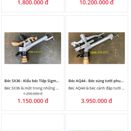
1.800.000 đ
10.200.000 đ
Béc SX36 - Kiểu béc Tiệp Sigma thế hệ mới có xé tia bằng núm vặn
Béc AQ44 - Béc súng tưới phun mưa bán kính lớn 40 mét từ Ấn Độ
Béc SX36 là một trong những dòng béc tưới X, kiểu Tiệp Khắc thế hệ mới, có núm chỉnh xé tia điều chỉnh độ đồng đều, bán kính tưới 29 mét.
Béc AQ44 là béc cánh đập tưới phun mưa bán kính 40 mét từ Ấn Độ chuyên tưới cà phê, chè, bắp ngô
1.250.000 đ
1.150.000 đ
3.950.000 đ