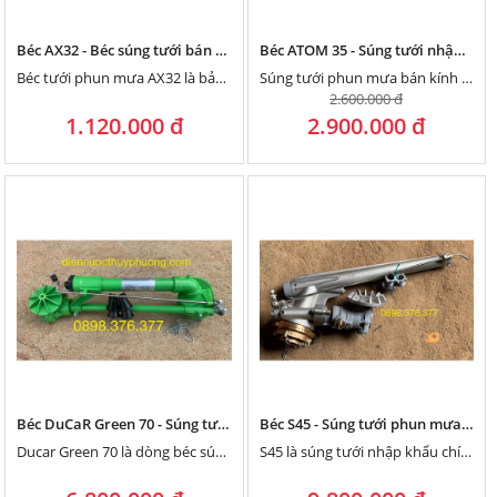
Béc AX32 - Béc súng tưới bán kính lớn 28 mét
Béc ATOM 35 - Súng tưới nhập khẩu Thỗ Nhĩ Kỳ bán kính tưới 35 mét
Béc tưới phun mưa AX32 là bản nâng cấp của AX31, phun xa hơn, tưới đẫm hơn. Bán kính tối đa 28 mét.
Súng tưới phun mưa bán kính lớn Ducar Atom 35 Metal là sản phẩm mới, thuộc dòng có bán kính trung bình, có thể hoạt động với bán kính lên tới 35m trong khi đảm bảo độ đồng đều cao. Với bán kính tưới lớn, lưu lượng nước nhiều cùng vật liệu kim loại bền bỉ, súng tưới Ducar Atom 35 Metal đặc biệt phù hợp cho tưới cà phê, tưới các loại cây công nghiệp, rau màu, cây ăn trái diện tích lớn.
2.600.000 đ
1.120.000 đ
2.900.000 đ
Béc DuCaR Green 70 - Súng tưới bán kính lớn nhập nhẩu Thổ Nhĩ Kỳ
Béc S45 - Súng tưới phun mưa diện rộng nhập khẩu Ý
Ducar Green 70 là dòng béc súng bán kính lớn lên tới 35 mét. Béc quay bằng bộ nhông và xé tia bằng bánh răng, đinh móc.
S45 là súng tưới nhập khẩu chính hãng từ Ý, với bán kính phun lên tới 45 mét, phun cực đều, tưới cực xa, hàng cực bền.