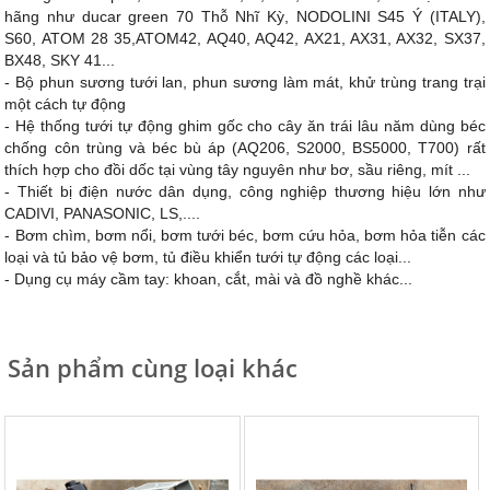
hãng như ducar green 70 Thỗ Nhĩ Kỳ, NODOLINI S45 Ý (ITALY),
S60, ATOM 28 35,ATOM42, AQ40, AQ42, AX21, AX31, AX32, SX37,
BX48, SKY 41...
- Bộ phun sương tưới lan, phun sương làm mát, khử trùng trang trại
một cách tự động
- Hệ thống tưới tự động ghim gốc cho cây ăn trái lâu năm dùng béc
chống côn trùng và béc bù áp (AQ206, S2000, BS5000, T700) rất
thích hợp cho đồi dốc tại vùng tây nguyên như bơ, sầu riêng, mít ...
- Thiết bị điện nước dân dụng, công nghiệp thương hiệu lớn như
CADIVI, PANASONIC, LS,....
- Bơm chìm, bơm nổi, bơm tưới béc, bơm cứu hỏa, bơm hỏa tiễn các
loại và tủ bảo vệ bơm, tủ điều khiển tưới tự động các loại...
- Dụng cụ máy cầm tay: khoan, cắt, mài và đồ nghề khác...
Sản phẩm cùng loại khác