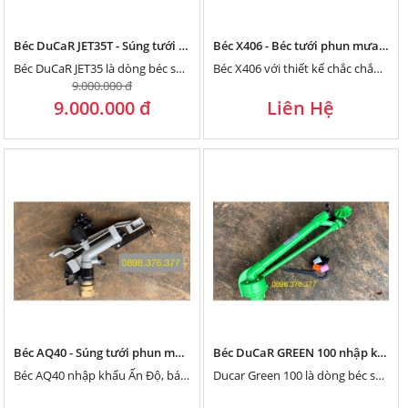
Béc DuCaR JET35T - Súng tưới phun mưa bán kính 38 mét của Thổ Nhĩ Kỳ chuyên dùng cho nước bẩn
Béc X406 - Béc tưới phun mưa hạt nhỏ, đều từ trong ra ngoài
Béc DuCaR JET35 là dòng béc súng tưới phun mưa bán kính tới 38 mét của Thổ Nhĩ Kỳ chuyên dùng cho tưới nước bẩn
Béc X406 với thiết kế chắc chắn và đơn giản nhưng lại đạt hiệu quả tưới phun mưa hạt nhỏ, cực đều từ trong ra ngoài với bán kính phun lớn từ 4 đến 6 mét tùy theo áp lực.
9.000.000 đ
9.000.000 đ
Liên Hệ
Béc AQ40 - Súng tưới phun mưa nhập Khẩu Ấn Độ
Béc DuCaR GREEN 100 nhập khẩu Thổ Nhĩ Kỳ
Béc AQ40 nhập khẩu Ấn Độ, bán kính tưới 25 mét.
Ducar Green 100 là dòng béc súng bán kính lớn lên tới 50 mét. Nhập khẩu chính hãng từ Thổ Nhĩ Kỳ.