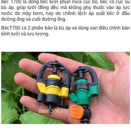
éc T700 là dòng béc tưới phun mưa cục bộ, béc có cục su
B
bù áp, giúp tưới đồng đều mà không phụ thuộc vào áp lực
nước do máy bơm, hay do chênh lệch áp suất béc ở đầu
đường ống và cuối đường ống.
BécT700 có 2 phiên bản là bù áp và dùng van điều chỉnh bán
kính tưới và lưu lượng.