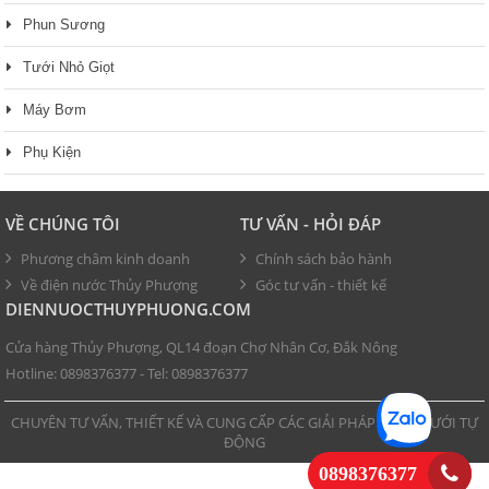
Phun Sương
Tưới Nhỏ Giọt
Máy Bơm
Phụ Kiện
VỀ CHÚNG TÔI
TƯ VẤN - HỎI ĐÁP
Phương châm kinh doanh
Chính sách bảo hành
Về điện nước Thủy Phượng
Góc tư vấn - thiết kế
DIENNUOCTHUYPHUONG.COM
Cửa hàng Thủy Phượng, QL14 đoạn Chợ Nhân Cơ, Đắk Nông
Hotline:
0898376377
- Tel:
0898376377
CHUYÊN TƯ VẤN, THIẾT KẾ VÀ CUNG CẤP CÁC GIẢI PHÁP PHUN TƯỚI TỰ
ĐỘNG
0898376377