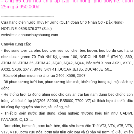
- Ống 65 cứu hỏa chịu áp cao, lõi hồng, phủ polyme, cuộn
25m giá 950.000đ
--------------------------------------------
Cửa hàng điện nước Thủy Phượng (QL14 đoạn Chợ Nhân Cơ - Đắk Nông)
HOTLINE: 0898.376.377 (Zalo)
website: diennuocthuyphuong.com
Chuyên cung cấp:
- Béc súng tưới cà phê, béc tưới tiêu ,cỏ, chè, béc bướm, béc bọ đủ các hãng
như ducar green 70 Thổ Nhĩ Kỳ, green 100, NODOLINI S45 Ý (ITALY), S60,
ATOM 28, ATOM 35, ATOM 42, AQ40, AQ42, AQ44, Béc tưới X như AX21, AX31,
AX32, SX36, SX47, BX48, SKY 41, DUCAR JET35, DUCAR JET50...
- Béc tưới phun mưa nhỏ cho rau X406, X506, X507
- Bộ phun sương tưới lan, phun sương làm mát, khử trùng trang trại một cách tự
động
- Hệ thống tưới tự động ghim gốc cho cây ăn trái lâu năm dùng béc chống côn
trùng và béc bù áp (AQ206, S2000, BS5000, T700, V7) rất thích hợp cho đồi dốc
tại vùng tây nguyên như bơ, sầu riêng, mít ...
- Thiết bị điện nước dân dụng, công nghiệp thương hiệu lớn như CADIVI,
PANASONIC, LS,....
- Bơm chìm, bơm nổi, bơm tưới béc, đầu sên bơm Văn Thể VT3, VT4, VT5, VT6,
VT7, VT10, bơm cứu hỏa, bơm hỏa tiễn các loại và tủ bảo vệ bơm, tủ điều khiển