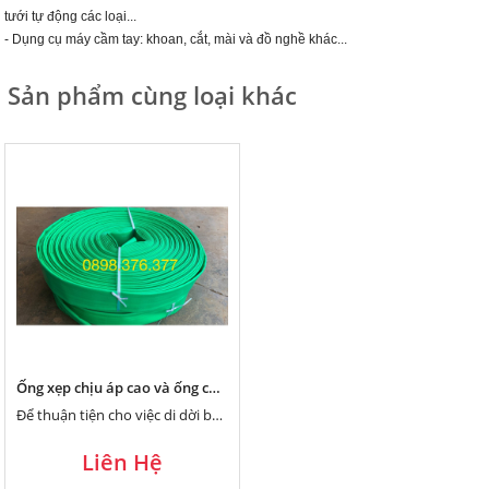
tưới tự động các loại...
- Dụng cụ máy cầm tay: khoan, cắt, mài và đồ nghề khác...
Sản phẩm cùng loại khác
Ống xẹp chịu áp cao và ống cứu hỏa chuyên ép béc súng tưới phun mưa diện rộng
Để thuận tiện cho việc di dời béc trong quá trình tưới cây, bà con có thể dùng ống xẹp, dẹp chịu áp cao để gắn béc súng tưới phun mưa bán kính lớn.
Liên Hệ