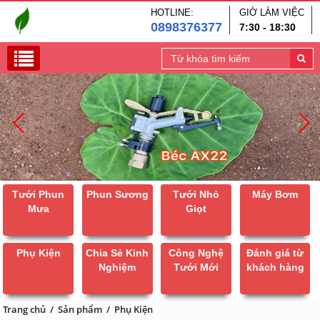
HOTLINE:
GIỜ LÀM VIỆC
0898376377
7:30 - 18:30
Tưới Phun
Phun Sương
Tưới Nhỏ
Máy Bơm
Mưa
Giọt
Phụ Kiện
Chia Sẻ Kinh
Công Nghệ
Đánh giá từ
Nghiệm
Tưới Mới
khách hàng
Trang chủ
/
Sản phẩm
/
Phụ Kiện